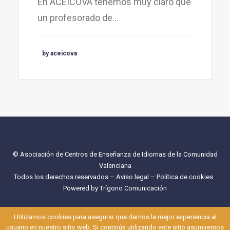
En ACEICOVA tenemos muy claro que
un profesorado de…
by aceicova
© Asociación de Centros de Enseñanza de Idiomas de la Comunidad
Valenciana
Todos los derechos reservados –
Aviso legal
–
Política de cookies
Powered by
Trígono Comunicación
Utilizamos cookies para asegurar que damos la mejor experiencia al
usuario en nuestro sitio web. Si continúa utilizando este sitio asumiremos